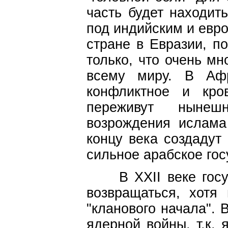
часть будет находит
под индийским и евр
стране в Евразии, по
только, что очень мн
всему миру. В Афр
конфликтное и кро
переживут нынеш
возрождения ислама
концу века создадут 
сильное арабское гос
В XXII веке госуд
возвращаться, хотя
"кланового начала". 
ядерной войны, т.к.