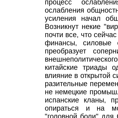
процесс ослаблени
ослабления общностн
усиления начал общ
Возникнут некие "вир
почти все, что сейчас
финансы, силовые с
преобразует сопе
внешнеполитического
китайские триады о
влияние в открытой 
разительные перемен
не немецкие промышл
испанские кланы, п
опираться и на м
"головной боли" для