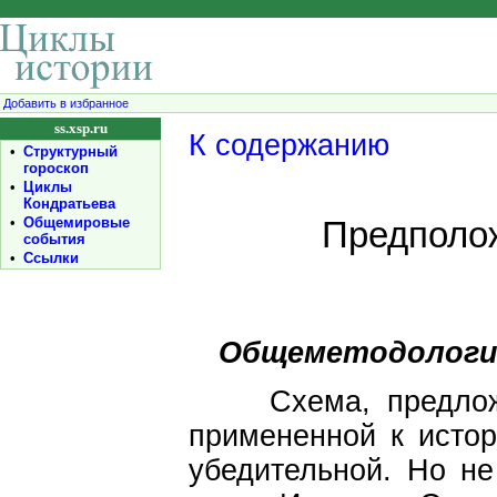
Добавить в избранное
ss.xsp.ru
К содержанию
•
Структурный
гороскоп
•
Циклы
Кондратьева
•
Общемировые
Предполож
события
•
Ссылки
Общеметодологи
Схема, предложе
примененной к истор
убедительной. Но не